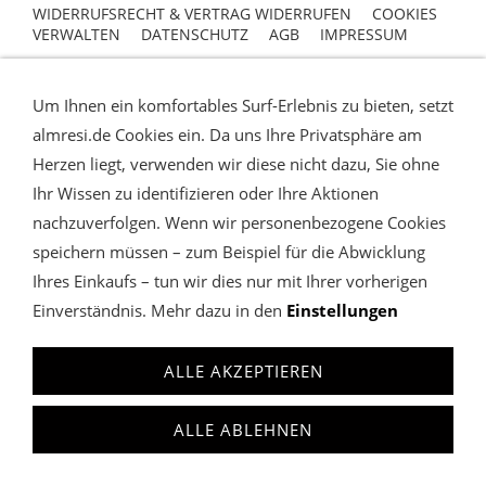
WIDERRUFSRECHT & VERTRAG WIDERRUFEN
COOKIES
VERWALTEN
DATENSCHUTZ
AGB
IMPRESSUM
almresi
Charivari Lederhose & Dirndl
Um Ihnen ein komfortables Surf-Erlebnis zu bieten, setzt
anfrage@almresi.de
T: +49 (0)89.12209587
almresi.de Cookies ein. Da uns Ihre Privatsphäre am
Herzen liegt, verwenden wir diese nicht dazu, Sie ohne
Ihr Wissen zu identifizieren oder Ihre Aktionen
nachzuverfolgen. Wenn wir personenbezogene Cookies
speichern müssen – zum Beispiel für die Abwicklung
Ihres Einkaufs – tun wir dies nur mit Ihrer vorherigen
Einverständnis. Mehr dazu in den
Einstellungen
ALLE AKZEPTIEREN
ALLE ABLEHNEN