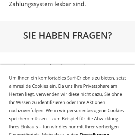
Zahlungssystem lesbar sind.
SIE HABEN FRAGEN?
Am besten schreiben Sie Ihre Fragen an
anfrage@almresi.de
Um Ihnen ein komfortables Surf-Erlebnis zu bieten, setzt
Wir freuen uns auf Ihre Anfrage und
almresi.de Cookies ein. Da uns Ihre Privatsphäre am
Herzen liegt, verwenden wir diese nicht dazu, Sie ohne
unterstützen Sie sehr gerne mit unserer
Ihr Wissen zu identifizieren oder Ihre Aktionen
langjährigen Erfahrung.
nachzuverfolgen. Wenn wir personenbezogene Cookies
speichern müssen – zum Beispiel für die Abwicklung
Ihres Einkaufs – tun wir dies nur mit Ihrer vorherigen
Einverständnis. Mehr dazu in den
Einstellungen