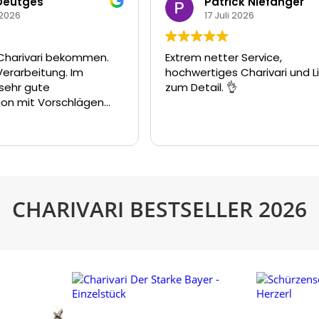
Patrick Niefanger
17 Juli 2026
men.
Extrem netter Service,
M
hochwertiges Charivari und Liebe
d
zum Detail. 👌
g
gen
m
e
v
We
 nur
s
k
r
Je
in
CHARIVARI BESTSELLER 2026