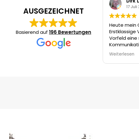
Dirk Deutges
17 Juli 2026
AUSGEZEICHNET
Heute mein Charivari bekom
Erstklassige Verarbeitung. Im
Basierend auf
196 Bewertungen
Vorfeld eine sehr gute
Kommunikation mit Vorschlä
und auf meine Wünsche wurd
Weiterlesen
eingegangen. Almresi kann ich
empfehlen. Sehr gut 👍🏻 Top