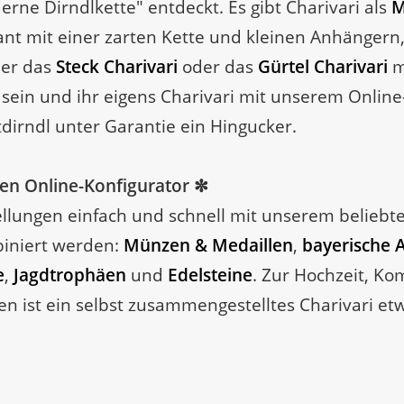
rne Dirndlkette" entdeckt. Es gibt Charivari als
M
enant mit einer zarten Kette und kleinen Anhänger
der das
Steck Charivari
oder das
Gürtel Charivari
m
 sein und ihr eigens Charivari mit unserem Online
tdirndl unter Garantie ein Hingucker.
en Online-Konfigurator ✼
tellungen einfach und schnell mit unserem beliebt
iniert werden:
Münzen & Medaillen
,
bayerische 
e
,
Jagdtrophäen
und
Edelsteine
. Zur Hochzeit, K
 ist ein selbst zusammengestelltes Charivari etw